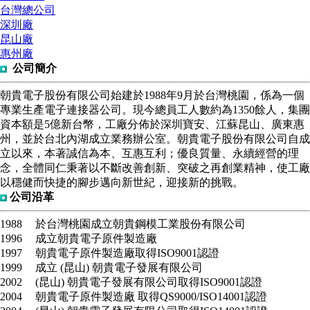
台灣總公司
深圳廠
昆山廠
惠州廠
公司簡介
朝貴電子股份有限公司
始建於1988年9月於台灣桃園，係為一個
專業生產電子連接器公司。現今總員工人數約為1350餘人，集團
資本額是5億新台幣，工廠分佈於深圳寶安、江蘇昆山、廣東惠
州，並於台北內湖成立業務辦公室。朝貴電子股份有限公司自成
立以來，本著誠信為本、互惠互利；優良質量、永續經營的理
念，全體同仁秉著以不斷改善創新、突破之再創業精神，使工廠
以穩健而快捷的腳步邁向新世紀，迎接新的挑戰。
公司沿革
1988
於台灣桃園成立朝貴鋼模工業股份有限公司
1996
成立朝貴電子原件製造廠
1997
朝貴電子原件製造廠取得ISO9001認證
1999
成立 (昆山) 朝貴電子發展有限公司
2002
(昆山) 朝貴電子發展有限公司取得ISO9001認證
2004
朝貴電子原件製造廠 取得QS9000/ISO14001認證